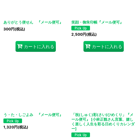
ありがとう便せん 『メール便可』
笑顔・御朱印帳『メール便可』
300
円
(税込)
2,500
円
(税込)
カートに入れる
カートに入れる
う・た・しごよみ 『メール便可』
「祝(しゅく)彩(さい)ひめくり」『メ
ール便可』
[
小林正観さん言葉、嬉し
く楽しく人生を彩る日めくりカレンダ
1,320
円
(税込)
ー
]