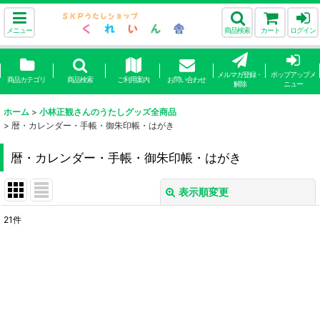
メニュー
商品検索
カート
ログイン
メルマガ登録・
ポップアップメ
商品カテゴリ
商品検索
ご利用案内
お問い合わせ
解除
ニュー
ホーム
>
小林正観さんのうたしグッズ全商品
>
暦・カレンダー・手帳・御朱印帳・はがき
暦・カレンダー・手帳・御朱印帳・はがき
表示順変更
閉じる
21
件
表示数
:
並び順
:
絞り込む