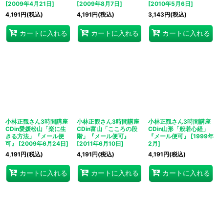
[
2009年4月21日
]
[
2009年8月7日
]
[
2010年5月6日
]
4,191
円
(税込)
4,191
円
(税込)
3,143
円
(税込)
カートに入れる
カートに入れる
カートに入れる
小林正観さん3時間講座
小林正観さん3時間講座
小林正観さん3時間講座
CDin愛媛松山「楽に生
CDin富山「こころの段
CDin山形「般若心経」
きる方法」『メール便
階」『メール便可』
『メール便可』
[
1999年
可』
[
2009年6月24日
]
[
2011年6月10日
]
2月
]
4,191
円
(税込)
4,191
円
(税込)
4,191
円
(税込)
カートに入れる
カートに入れる
カートに入れる