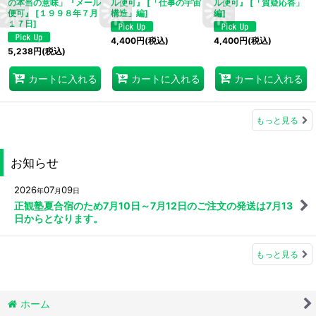
の本当の意味」『メール
ル便可』
[
「仕事の宇宙
ル便可』
[
「質疑応答」
便可』
[
１９９８年７月
構造」編
]
編
]
１７日
]
4,400
円
(税込)
4,400
円
(税込)
5,238
円
(税込)
カートに入れる
カートに入れる
カートに入れる
もっと見る
お知らせ
2026
07
09
年
月
日
正観塾夏合宿のため7月10日～7月12日のご注文の発送は7月13
日からとなります。
もっと見る
ホーム