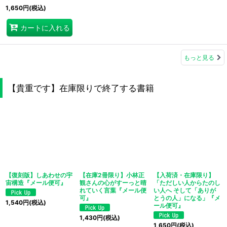
1,650
円
(税込)
カートに入れる
もっと見る
【貴重です】在庫限りで終了する書籍
【復刻版】しあわせの宇
【在庫2冊限り】小林正
【入荷済・在庫限り】
宙構造『メール便可』
観さんの心がすーっと晴
「ただしい人からたのし
れていく言葉『メール便
い人へ そして「ありが
可』
とうの人」になる」『メ
1,540
円
(税込)
ール便可』
1,430
円
(税込)
1,650
円
(税込)