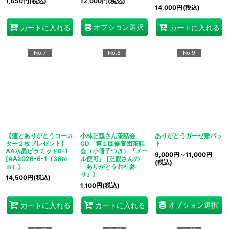
1,650
円
(税込)
12,000
円
(税込)
14,000
円
(税込)
オプション選択
カートに入れる
カートに入れる
No.7
No.8
No.9
【蓮とありがとうコース
小林正観さん茶話会
ありがとうガーゼ敷パッ
ター２枚プレゼント】
CD 第１回修養団茶話
ト
AA水晶ピラミッド6-1
会（小冊子つき）『メー
9,000
円
～11,000
円
[
AA2026-6-1（36ｍ
ル便可』
[
正観さんの
(税込)
ｍ）
]
「ありがとうお礼参
り」
]
14,500
円
(税込)
1,100
円
(税込)
オプション選択
カートに入れる
カートに入れる