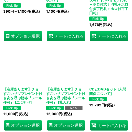
＋ホロ付弐丁円札＋ホロ
付参丁円札＋ホロ付百丁
390
円
～1,100
円
(税込)
1,100
円
(税込)
円札
]
1,676
円
(税込)
オプション選択
カートに入れる
カートに入れる
【在庫あります】チョー
【在庫あります】チョー
CDとDVDセット
[
人間
すごいサツプレゼント付
すごいサツプレゼント付
関係について
]
き友を呼ぶ財布『メール
き友を呼ぶ財布『メール
便可』
[
二つ折り
]
便可』
[
札入れ
]
12,782
円
(税込)
11,000
円
(税込)
12,000
円
(税込)
オプション選択
オプション選択
カートに入れる