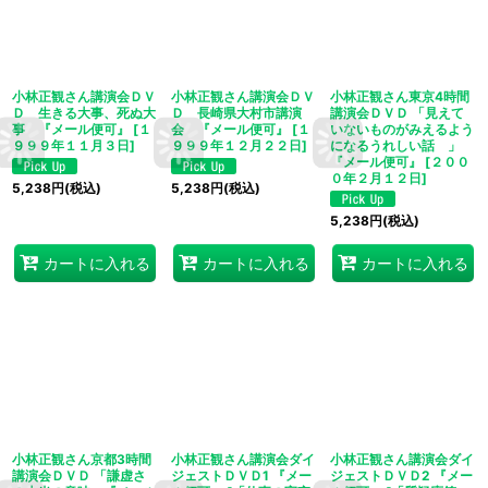
小林正観さん講演会ＤＶ
小林正観さん講演会ＤＶ
小林正観さん東京4時間
Ｄ 生きる大事、死ぬ大
Ｄ 長崎県大村市講演
講演会ＤＶＤ 「見えて
事 『メール便可』
[
１
会 『メール便可』
[
１
いないものがみえるよう
９９９年１１月３日
]
９９９年１２月２２日
]
になるうれしい話 」
『メール便可』
[
２００
０年２月１２日
]
5,238
円
(税込)
5,238
円
(税込)
5,238
円
(税込)
カートに入れる
カートに入れる
カートに入れる
小林正観さん京都3時間
小林正観さん講演会ダイ
小林正観さん講演会ダイ
講演会ＤＶＤ 「謙虚さ
ジェストＤＶＤ1 『メー
ジェストＤＶＤ2 『メー