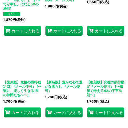
1,650
円
(税込)
てが幸せ」になる59の
1,980
円
(税込)
法則
]
1,870
円
(税込)
カートに入れる
カートに入れる
カートに入れる
【復刻版】究極の損得勘
【新装版】豊かな心で豊
【復刻版】究極の損得勘
定(2)『メール便可』
[
〜
かな暮らし 『メール便
定『メール便可』
[
〜損
楽に、楽しく生きる1%
可』
得で考える42の宇宙法
の仲間たちへ〜
]
則〜
]
1,760
円
(税込)
1,760
円
(税込)
1,760
円
(税込)
カートに入れる
カートに入れる
カートに入れる