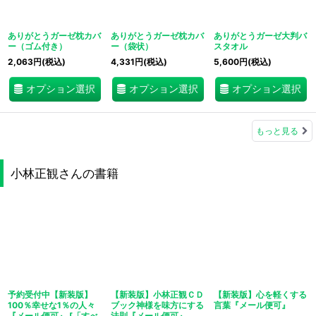
ありがとうガーゼ枕カバ
ありがとうガーゼ枕カバ
ありがとうガーゼ大判バ
ー（ゴム付き）
ー（袋状）
スタオル
2,063
円
(税込)
4,331
円
(税込)
5,600
円
(税込)
オプション選択
オプション選択
オプション選択
もっと見る
小林正観さんの書籍
予約受付中【新装版】
【新装版】小林正観ＣＤ
【新装版】心を軽くする
100％幸せな1％の人々
ブック神様を味方にする
言葉『メール便可』
『メール便可』
[
「すべ
法則『メール便可』