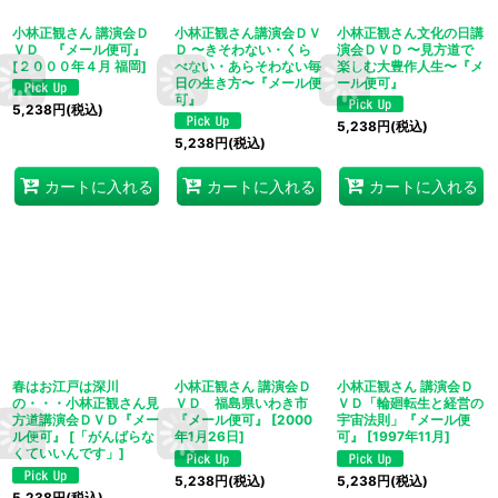
小林正観さん 講演会Ｄ
小林正観さん講演会ＤＶ
小林正観さん文化の日講
ＶＤ 『メール便可』
Ｄ 〜きそわない・くら
演会ＤＶＤ 〜見方道で
[
２０００年４月 福岡
]
べない・あらそわない毎
楽しむ大豊作人生〜『メ
日の生き方〜『メール便
ール便可』
可』
5,238
円
(税込)
5,238
円
(税込)
5,238
円
(税込)
カートに入れる
カートに入れる
カートに入れる
春はお江戸は深川
小林正観さん 講演会Ｄ
小林正観さん 講演会Ｄ
の・・・小林正観さん見
ＶＤ 福島県いわき市
ＶＤ「輪廻転生と経営の
方道講演会ＤＶＤ『メー
『メール便可』
[
2000
宇宙法則」『メール便
ル便可』
[
「がんばらな
年1月26日
]
可』
[
1997年11月
]
くていいんです」
]
5,238
円
(税込)
5,238
円
(税込)
5,238
円
(税込)