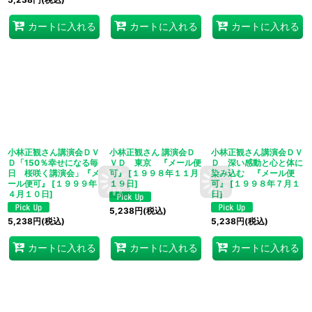
カートに入れる
カートに入れる
カートに入れる
小林正観さん講演会ＤＶ
小林正観さん 講演会Ｄ
小林正観さん講演会ＤＶ
Ｄ「150％幸せになる毎
ＶＤ 東京 『メール便
Ｄ 深い感動と心と体に
日 桜咲く講演会」『メ
可』
[
１９９８年１１月
染み込む 『メール便
ール便可』
[
１９９９年
１９日
]
可』
[
１９９８年７月１
４月１０日
]
日
]
5,238
円
(税込)
5,238
円
(税込)
5,238
円
(税込)
カートに入れる
カートに入れる
カートに入れる