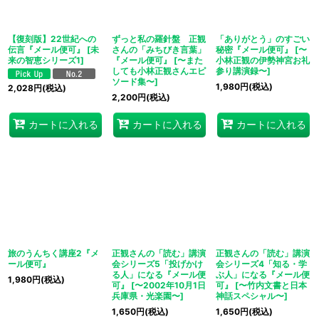
【復刻版】22世紀への
ずっと私の羅針盤 正観
「ありがとう」のすごい
伝言『メール便可』
[
未
さんの「みちびき言葉」
秘密『メール便可』
[
〜
来の智恵シリーズ1
]
『メール便可』
[
〜また
小林正観の伊勢神宮お礼
しても小林正観さんエピ
参り講演録〜
]
ソード集〜
]
1,980
円
(税込)
2,028
円
(税込)
2,200
円
(税込)
カートに入れる
カートに入れる
カートに入れる
旅のうんちく講座2『メ
正観さんの「読む」講演
正観さんの「読む」講演
ール便可』
会シリーズ5「投げかけ
会シリーズ4「知る・学
る人」になる『メール便
ぶ人」になる『メール便
1,980
円
(税込)
可』
[
〜2002年10月1日
可』
[
〜竹内文書と日本
兵庫県・光楽園〜
]
神話スペシャル〜
]
1,650
円
(税込)
1,650
円
(税込)