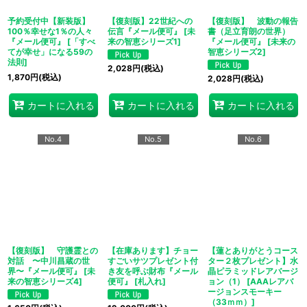
予約受付中【新装版】
【復刻版】22世紀への
【復刻版】 波動の報告
100％幸せな1％の人々
伝言『メール便可』
[
未
書（足立育朗の世界）
『メール便可』
[
「すべ
来の智恵シリーズ1
]
『メール便可』
[
未来の
てが幸せ」になる59の
智恵シリーズ2
]
法則
]
2,028
円
(税込)
1,870
円
(税込)
2,028
円
(税込)
カートに入れる
カートに入れる
カートに入れる
No.4
No.5
No.6
【復刻版】 守護霊との
【在庫あります】チョー
【蓮とありがとうコース
対話 〜中川昌蔵の世
すごいサツプレゼント付
ター２枚プレゼント】水
界〜『メール便可』
[
未
き友を呼ぶ財布『メール
晶ピラミッドレアバージ
来の智恵シリーズ4
]
便可』
[
札入れ
]
ョン（1）
[
AAAレアバ
ージョンスモーキー
（33ｍｍ）
]