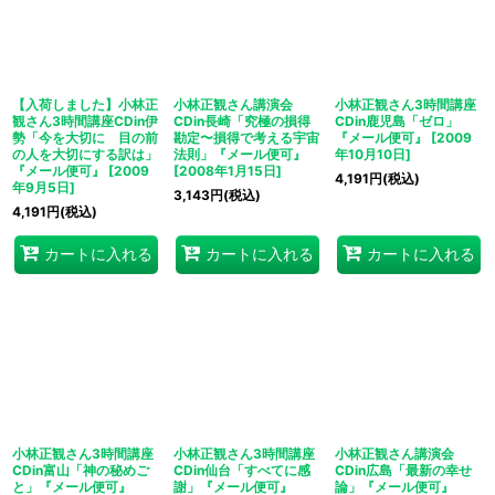
【入荷しました】小林正
小林正観さん講演会
小林正観さん3時間講座
観さん3時間講座CDin伊
CDin長崎「究極の損得
CDin鹿児島「ゼロ」
勢「今を大切に 目の前
勘定〜損得で考える宇宙
『メール便可』
[
2009
の人を大切にする訳は」
法則」『メール便可』
年10月10日
]
『メール便可』
[
2009
[
2008年1月15日
]
4,191
円
(税込)
年9月5日
]
3,143
円
(税込)
4,191
円
(税込)
カートに入れる
カートに入れる
カートに入れる
小林正観さん3時間講座
小林正観さん3時間講座
小林正観さん講演会
CDin富山「神の秘めご
CDin仙台「すべてに感
CDin広島「最新の幸せ
と」『メール便可』
謝」『メール便可』
論」『メール便可』