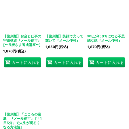
【復刻版】お金と仕事の
【復刻版】笑顔で光って
幸せが150％になる不思
宇宙構造『メール便可』
輝いて『メール便可』
議な話『メール便可』
[
〜長者さま養成講座〜
]
1,650
円
(税込)
1,870
円
(税込)
1,870
円
(税込)
カートに入れる
カートに入れる
カートに入れる
【復刻版】「こころの宝
島」『メール便可』
[
「1
日5分」で人生が明るく
なる方法論
]