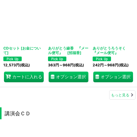
CDセット
[
お金につい
ありがとう線香 『メー
ありがとうろうそく
て
]
ル便可』
[
招福香
]
『メール便可』
12,573
円
(税込)
363
円
～968
円
(税込)
242
円
～968
円
(税込)
オプション選択
オプション選択
カートに入れる
もっと見る
講演会ＣＤ