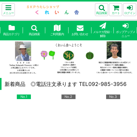
メニュー
商品検索
カート
ログイン
メルマガ登録・
ポップアップメ
商品カテゴリ
商品検索
ご利用案内
お問い合わせ
解除
ニュー
新着商品 ◎電話注文承ります TEL092-985-3956
No.1
No.2
No.3