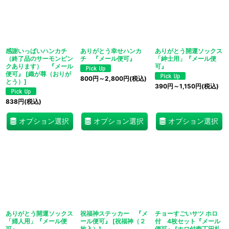
感謝いっぱいハンカチ
ありがとう幸せハンカ
ありがとう開運ソックス
（終了品のサーモンピン
チ 『メール便可』
「紳士用」『メール便
クあります） 『メール
可』
便可』
[
織が尊（おりが
800
円
～2,800
円
(税込)
とう）
]
390
円
～1,150
円
(税込)
838
円
(税込)
オプション選択
オプション選択
オプション選択
ありがとう開運ソックス
祝福神ステッカー 『メ
チョーすごいサツ ホロ
「婦人用」『メール便
ール便可』
[
祝福神（２
付 4枚セット『メール
可』
枚入）
]
便可』
[
ホロ付壱丁円札