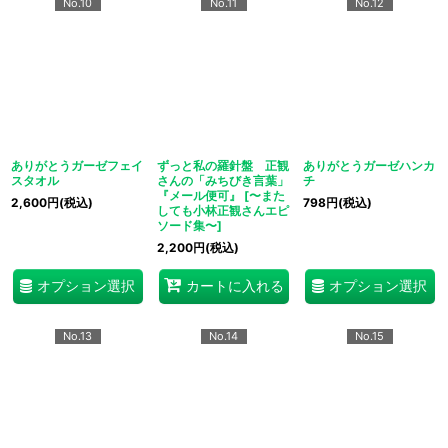
No.10
No.11
No.12
ありがとうガーゼフェイ
ずっと私の羅針盤 正観
ありがとうガーゼハンカ
スタオル
さんの「みちびき言葉」
チ
『メール便可』
[
〜また
2,600
円
(税込)
798
円
(税込)
しても小林正観さんエピ
ソード集〜
]
2,200
円
(税込)
オプション選択
オプション選択
カートに入れる
No.13
No.14
No.15