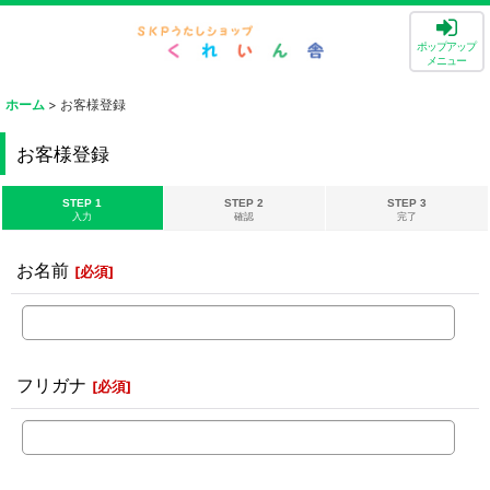
ポップアップ
メニュー
ホーム
>
お客様登録
お客様登録
STEP 1
STEP 2
STEP 3
入力
確認
完了
お名前
[
必須
]
フリガナ
[
必須
]