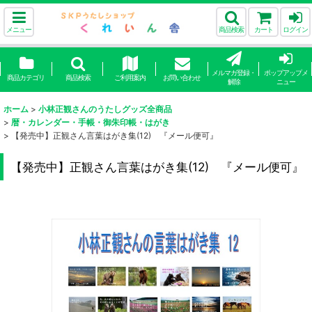
メニュー
商品検索
カート
ログイン
メルマガ登録・
ポップアップメ
商品カテゴリ
商品検索
ご利用案内
お問い合わせ
解除
ニュー
ホーム
>
小林正観さんのうたしグッズ全商品
>
暦・カレンダー・手帳・御朱印帳・はがき
>
【発売中】正観さん言葉はがき集(12) 『メール便可』
【発売中】正観さん言葉はがき集(12) 『メール便可』