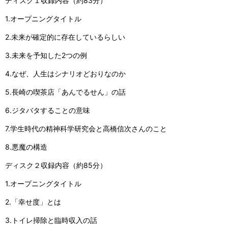
ディスク１収録内容（約83分）
1.オープニングタイトル
2.未来が確定的に存在しているらしい
3.未来を予知した2つの例
4.なぜ、人生はシナリオどおりなのか
5.長崎の喫茶店「あんでるせん」の話
6.ジタバタすることの意味
7.学生時代の精神科学研究会と高橋信次さんのこと
8.悪魔の構造
ディスク２収録内容（約85分）
1.オープニングタイトル
2.「幸せ度」とは
3.トイレ掃除と臨時収入の話