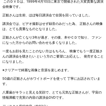
このＤＶＤは、1999年4月10日に東京で開催された大変貴重な講演
会映像です。
正観さんは生前、ほぼ毎日講演会で全国を回っていました。
講演会では、ビデオ撮影はせず録音のみだった為、 正観さんの映像
は、とても貴重なものとなりました。
正観さんが亡くなり3年が過ぎ、その後、本やＣＤで知り、 ファン
になった方からのお問い合わせも多くなりました。
一度もお顔を見たことのない方はもちろん、 映像でもう一度正観さ
んの講演会を聴きたい という方のご要望にお応えし、 発売すること
になりました。
※クリアーで綺麗な画像と音源を楽しめます。
50歳の正観さんがホワイトボードを使って 丁寧にお話されていま
す。
八重歯がキラッと見える笑顔で、とても元気な正観さんが、宇宙の
情報満載で充実の内容の講演会DVDです。