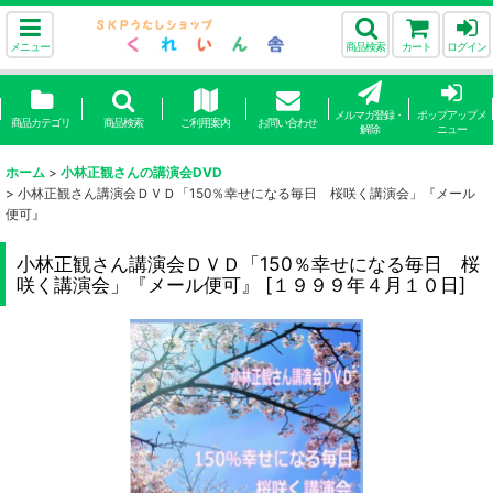
メニュー
商品検索
カート
ログイン
メルマガ登録・
ポップアップメ
商品カテゴリ
商品検索
ご利用案内
お問い合わせ
解除
ニュー
ホーム
>
小林正観さんの講演会DVD
>
小林正観さん講演会ＤＶＤ「150％幸せになる毎日 桜咲く講演会」『メール
便可』
小林正観さん講演会ＤＶＤ「150％幸せになる毎日 桜
咲く講演会」『メール便可』
[
１９９９年４月１０日
]