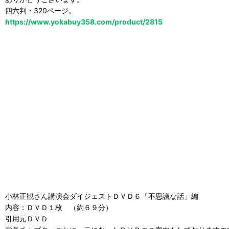
四六判・320ページ。
https://www.yokabuy358.com/product/2815
小林正観さん講演会ダイジェストＤＶＤ６「不思議な話」編
内容：ＤＶＤ１枚 （約６９分）
引用元ＤＶＤ