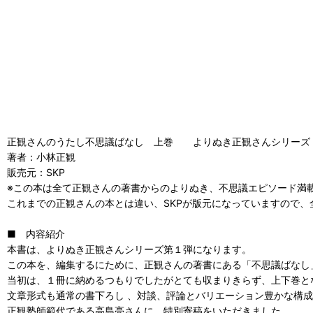
正観さんのうたし不思議ばなし 上巻 よりぬき正観さんシリーズ
著者：小林正観
販売元：SKP
※この本は全て正観さんの著書からのよりぬき、不思議エピソード満
これまでの正観さんの本とは違い、SKPが版元になっていますので
■ 内容紹介
本書は、よりぬき正観さんシリーズ第１弾になります。
この本を、編集するにために、正観さんの著書にある「不思議ばなし
当初は、１冊に納めるつもりでしたがとても収まりきらず、上下巻と
文章形式も通常の書下ろし 、対談、評論とバリエーション豊かな構
正観塾師範代である高島亮さんに、特別寄稿をいただきました。