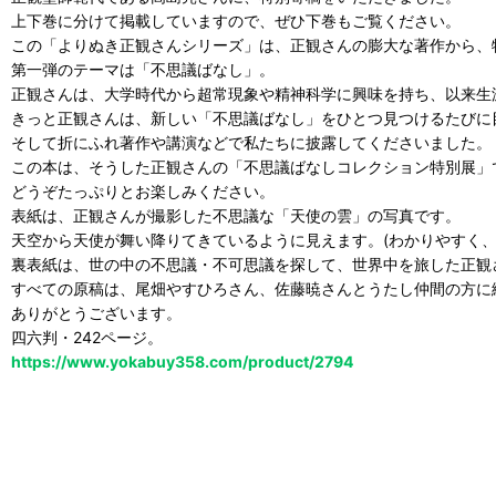
上下巻に分けて掲載していますので、ぜひ下巻もご覧ください。
この「よりぬき正観さんシリーズ」は、正観さんの膨大な著作から、
第一弾のテーマは「不思議ばなし」。
正観さんは、大学時代から超常現象や精神科学に興味を持ち、以来生
きっと正観さんは、新しい「不思議ばなし」をひとつ見つけるたびに
そして折にふれ著作や講演などで私たちに披露してくださいました。
この本は、そうした正観さんの「不思議ばなしコレクション特別展」
どうぞたっぷりとお楽しみください。
表紙は、正観さんが撮影した不思議な「天使の雲」の写真です。
天空から天使が舞い降りてきているように見えます。(わかりやすく、
裏表紙は、世の中の不思議・不可思議を探して、世界中を旅した正観
すべての原稿は、尾畑やすひろさん、佐藤暁さんとうたし仲間の方に
ありがとうございます。
四六判・242ページ。
https://www.yokabuy358.com/product/2794