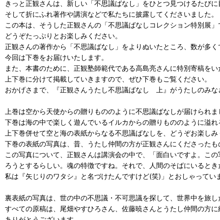
きっと正観さんは、新しい「不思議ばなし」をひとつ見つけるたび
そして折にふれ著作や講演などで私たちに披露してくださいました。
この本は、そうした正観さんの「不思議ばなしコレクション特別展」
どうぞたっぷりとお楽しみください。
正観さんの著作から「不思議ばなし」をよりぬいたところ、数が多く
今回は下巻をお届けいたします。
また、本書のために、正観塾師範代である高島亮さんに特別寄稿をい
上下巻に分けて掲載していきますので、ぜひ下巻もご覧ください。
おかげさまで、『正観さんうたし不思議ばなし 上』がうたしのみな
上巻は空から天使からの贈りもののように不思議ばなしが届けられま
下巻は海の中で楽しく遊んでいるイルカからの贈りもののように溢れ
上下巻併せて空と海の表紙からなる不思議ばなしを、どうぞお楽しみ
下巻の表紙の写真は、昔、うたし仲間の方が正観さんにくださったも
この写真について、正観さんは講演会の中で、「面白いですよ。この
ろうとするらしい。魂の特徴ですね。それで、人間のそばにいるとき
私は『矢じりのワタシ』と名づけたんですけど(笑)」とおしゃってい
裏表紙の写真は、世の中の不思議・不可思議を探して、世界中を旅し
すべての原稿は、尾畑やすひろさん、佐藤暁さんとうたし仲間の方に
ありがとうございます。