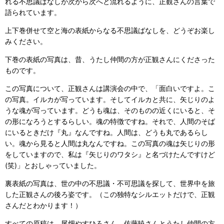
れる不思議ばなしが次から次へと流れるように、正観さんの言葉で
語られています。
上下巻併せて空と海の表紙からなる不思議ばなしを、どうぞお楽し
みください。
下巻の表紙の写真は、昔、うたし仲間の方が正観さんにくださった
ものです。
この写真について、正観さんは講演会の中で、「面白いですよ。こ
の写真。イルカが写っています。そしてイルカと共に、矢じりのよ
うな魂が写っています。どうも魂は、そのものの近くにいると、そ
の形になろうとするらしい。魂の特徴ですね。それで、人間のそば
にいるときだけ『丸』なんですね。人間は、どうも丸であるらし
い。魂から見ると人間は丸なんですね。この写真の魂は矢じりの形
をしていますので、私は『矢じりのワタシ』と名づけたんですけど
(笑)」とおしゃっていました。
裏表紙の写真は、世の中の不思議・不可思議を探して、世界中を旅
した正観さんの後ろ姿です。（この独特なシルエットだけで、正観
さんだとわかります！）
すべての原稿は、尾畑やすひろさん、佐藤暁さんとうたし仲間の方