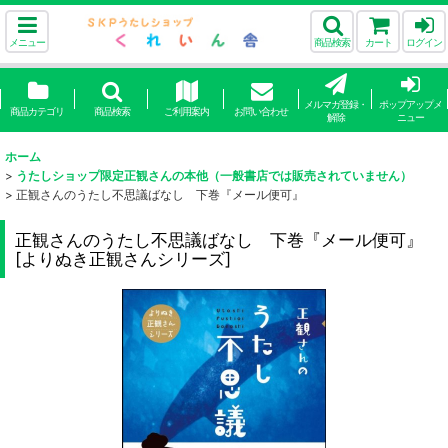
メニュー
商品検索
カート
ログイン
メルマガ登録・
ポップアップメ
商品カテゴリ
商品検索
ご利用案内
お問い合わせ
解除
ニュー
ホーム
>
うたしショップ限定正観さんの本他（一般書店では販売されていません）
>
正観さんのうたし不思議ばなし 下巻『メール便可』
正観さんのうたし不思議ばなし 下巻『メール便可』
[
よりぬき正観さんシリーズ
]