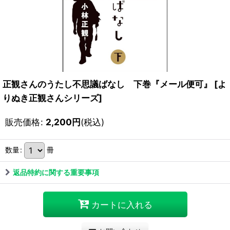
正観さんのうたし不思議ばなし 下巻『メール便可』
[
よ
りぬき正観さんシリーズ
]
販売価格
:
2,200
円
(税込)
数量
:
冊
返品特約に関する重要事項
カートに入れる