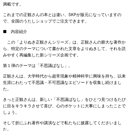
満載です。
これまでの正観さんの本とは違い、SKPが版元になっていますの
で、全国のうたしショップでご注文できます。
■ 内容紹介
この「よりぬき正観さんシリーズ」は、正観さんの膨大な著作か
ら、特定のテーマについて書かれた文章をよりぬきして、それを読
みやすく再編集した新シリーズ企画です。
第１弾のテーマは「不思議ばなし」。
正観さんは、大学時代から超常現象や精神科学に興味を持ち、以来
生涯にわたって不思議・不可思議なエピソードを収集し続けまし
た。
きっと正観さんは、新しい「不思議ばなし」をひとつ見つけるたび
に目をキラキラさせて喜び、心のポケットに大事にしまったことで
しょう。
そして折にふれ著作や講演などで私たちに披露してくださいまし
た。