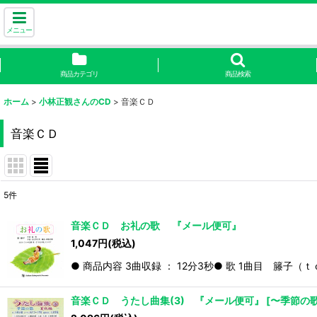
メニュー
商品カテゴリ
商品検索
ホーム
>
小林正観さんのCD
>
音楽ＣＤ
音楽ＣＤ
5
件
表示数
:
音楽ＣＤ お礼の歌 『メール便可』
1,047
円
(税込)
並び順
:
● 商品内容 3曲収録 ： 12分3秒● 歌 1曲目 籐子
音楽ＣＤ うたし曲集(3) 『メール便可』
[
〜季節の