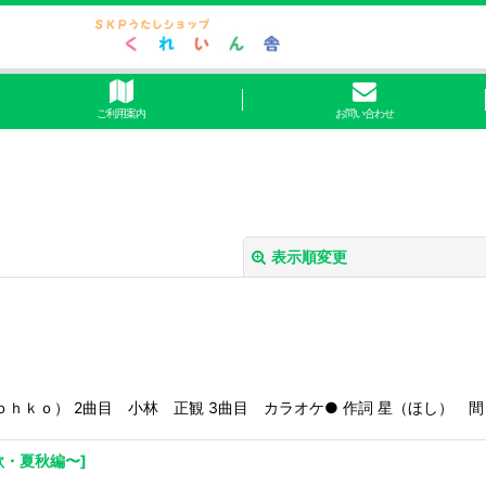
ご利用案内
お問い合わせ
表示順変更
（ｔｏｈｋｏ） 2曲目 小林 正観 3曲目 カラオケ● 作詞 星（ほし） 
絞り込む
歌・夏秋編〜
]