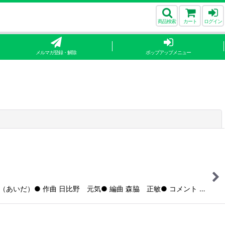
商品検索
カート
ログイン
メルマガ登録・解除
ポップアップメニュー
閉じる
間（あいだ）● 作曲 日比野 元気● 編曲 森脇 正敏● コメント …