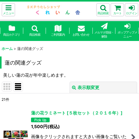
メニュー
商品検索
カート
ログイン
メルマガ登録・
ポップアップメ
商品カテゴリ
商品検索
ご利用案内
お問い合わせ
解除
ニュー
ホーム
>
蓮の関連グッズ
蓮の関連グッズ
美しい蓮の花が年中楽しめます。
表示順変更
閉じる
21
件
サブカテゴリ
:
蓮の花ラミネート
[
５枚セット（２０１６年）
]
1,500
円
(税込)
表示数
:
画像をクリックされますと大きい画像をご覧いた