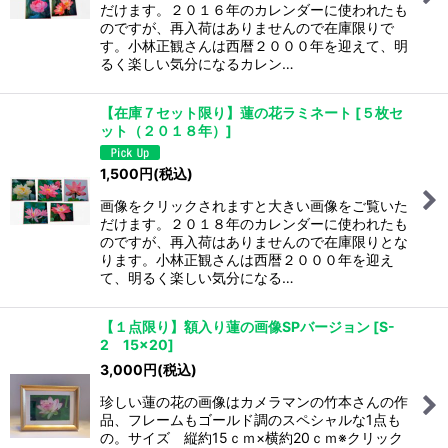
だけます。２０１６年のカレンダーに使われたも
並び順
:
のですが、再入荷はありませんので在庫限りで
す。小林正観さんは西暦２０００年を迎えて、明
るく楽しい気分になるカレン…
絞り込む
【在庫７セット限り】蓮の花ラミネート
[
５枚セ
ット（２０１８年）
]
1,500
円
(税込)
画像をクリックされますと大きい画像をご覧いた
だけます。２０１８年のカレンダーに使われたも
のですが、再入荷はありませんので在庫限りとな
ります。小林正観さんは西暦２０００年を迎え
て、明るく楽しい気分になる…
【１点限り】額入り蓮の画像SPバージョン
[
S-
2 15×20
]
3,000
円
(税込)
珍しい蓮の花の画像はカメラマンの竹本さんの作
品、フレームもゴールド調のスペシャルな1点も
の。サイズ 縦約15ｃｍ×横約20ｃｍ※クリック