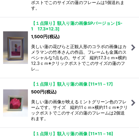
ポストでこのサイズの蓮のフレームは1個送れま
す。
【１点限り】額入り蓮の画像SPバージョン
[
S-
1 17.3×12.3
]
1,500
円
(税込)
美しい蓮の花びらと正観人形のコラボの画像はカ
メラマンの竹本さんの作品、フレームも金属のス
ペシャルな1点もの。サイズ 縦約17.3ｃｍ×横約
12.3ｃｍ※クリックポストでこのサイズの蓮のフ
レ…
【１点限り】額入り蓮の画像
[
11×11－17
]
500
円
(税込)
美しい蓮の画像が映えるミントグリーン色のフレ
ームです。サイズ 縦約11ｃｍ×横約11ｃｍ※クリ
ックポストでこのサイズの蓮のフレームは2個送
れます。
【１点限り】額入り蓮の画像
[
11×11－16
]