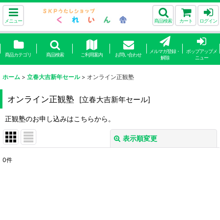
メニュー
商品検索
カート
ログイン
メルマガ登録・
ポップアップメ
商品カテゴリ
商品検索
ご利用案内
お問い合わせ
解除
ニュー
ホーム
>
立春大吉新年セール
>
オンライン正観塾
オンライン正観塾
[
立春大吉新年セール
]
正観塾のお申し込みはこちらから。
表示順変更
閉じる
0
件
表示数
:
並び順
:
絞り込む