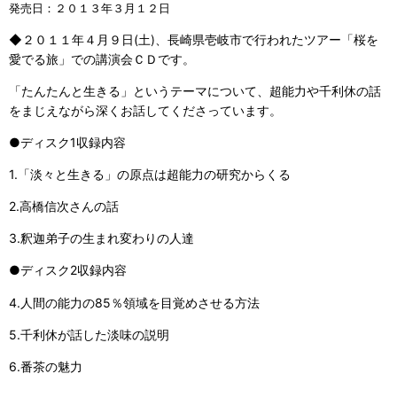
発売日：２０１３年３月１２日
◆２０１１年４月９日(土)、長崎県壱岐市で行われたツアー「桜を
愛でる旅」での講演会ＣＤです。
「たんたんと生きる」というテーマについて、超能力や千利休の話
をまじえながら深くお話してくださっています。
●ディスク1収録内容
1.「淡々と生きる」の原点は超能力の研究からくる
2.高橋信次さんの話
3.釈迦弟子の生まれ変わりの人達
●ディスク2収録内容
4.人間の能力の85％領域を目覚めさせる方法
5.千利休が話した淡味の説明
6.番茶の魅力