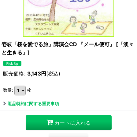
壱岐「桜を愛でる旅」講演会CD 『メール便可』
[
「淡々
と生きる」
]
販売価格
:
3,143
円
(税込)
数量
:
枚
返品特約に関する重要事項
カートに入れる