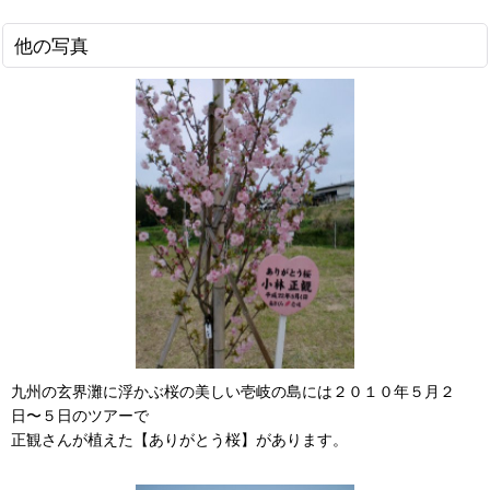
他の写真
九州の玄界灘に浮かぶ桜の美しい壱岐の島には２０１０年５月２
日〜５日のツアーで
正観さんが植えた【ありがとう桜】があります。