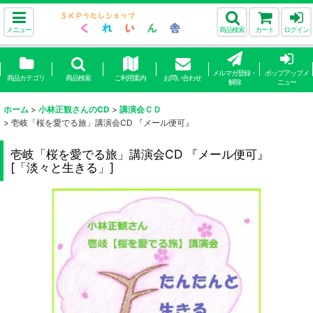
メニュー
商品検索
カート
ログイン
メルマガ登録・
ポップアップメ
商品カテゴリ
商品検索
ご利用案内
お問い合わせ
解除
ニュー
ホーム
>
小林正観さんのCD
>
講演会ＣＤ
>
壱岐「桜を愛でる旅」講演会CD 『メール便可』
壱岐「桜を愛でる旅」講演会CD 『メール便可』
[
「淡々と生きる」
]