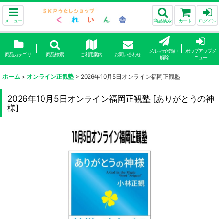
メニュー
商品検索
カート
ログイン
メルマガ登録・
ポップアップメ
商品カテゴリ
商品検索
ご利用案内
お問い合わせ
解除
ニュー
ホーム
>
オンライン正観塾
>
2026年10月5日オンライン福岡正観塾
2026年10月5日オンライン福岡正観塾
[
ありがとうの神
様
]