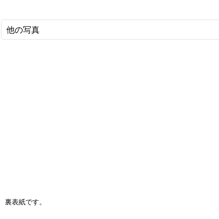
他の写真
裏表紙です。