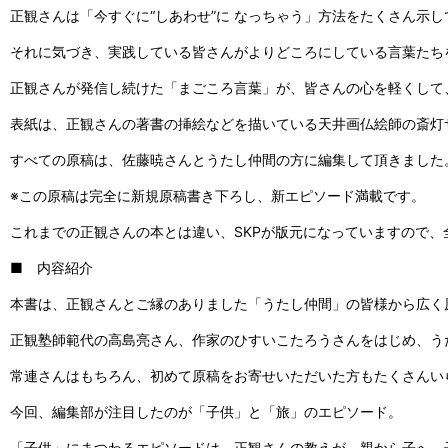
正観さんは「今すぐに“しあわせ”に なっちゃう」方法をたくさん示
それに気づき、実践している皆さんがよりどころにしている言葉たち
正観さんが発信し続けた「まごころ言葉」が、皆さんの心を軽くして
表紙は、正観さんの著書の挿絵などを描いている天井画仏絵師の斎灯
すべての原稿は、佐藤暁さんとうたし仲間の方に編集して頂きました
※この原稿は完全に新規原稿書き下ろし、新エピソード満載です。
これまでの正観さんの本とは違い、SKPが版元になっていますので
■ 内容紹介
本書は、正観さんとご縁のありました「うたし仲間」の皆様から広く
正観塾師範代の高島亮さん、作家のひすいこたろうさんをはじめ、う
常連さんはもちろん、初めて原稿をお寄せいただいた方もたくさんい
今回、編集部が注目したのが「子供」と「旅」のエピソード。
「子供」にまつわるエピソードは、正観さんの教えが、親から子へ、