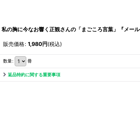
私の胸に今なお響く正観さんの「まごころ言葉」『メール
販売価格
:
1,980
円
(税込)
数量
:
冊
返品特約に関する重要事項