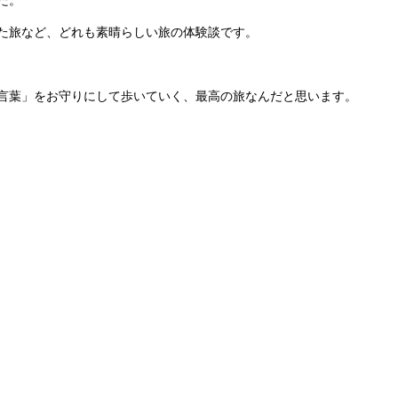
た旅など、どれも素晴らしい旅の体験談です。
言葉」をお守りにして歩いていく、最高の旅なんだと思います。