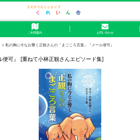
ご利用案内
お問い合わせ
）
>
私の胸に今なお響く正観さんの「まごころ言葉」『メール便可』
ル便可』
[
重ねて小林正観さんエピソード集
]