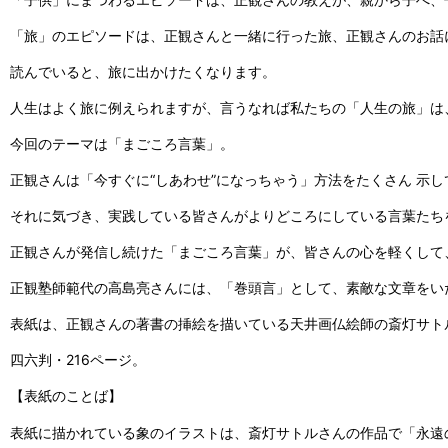
「旅」のエピソードは、正観さんと一緒に行った旅、正観さんのお話
読んでいると、旅に出かけたくなります。
人生はよく旅に例えられますが、言うなれば私たちの「人生の旅」は
今回のテーマは「まごころ言葉」。
正観さんは「今すぐに“しあわせ”になっちゃう」方法をたくさん 示
それに気づき、実践している皆さんがよりどころにしている言葉たち
正観さんが発信し続けた「まごころ言葉」が、皆さんの心を軽くして
正観塾師範代の高島亮さんには、「巻頭言」として、素敵な文章をい
表紙は、正観さんの著書の挿絵を描いている天井画仏絵師の斎灯サト
四六判・216ページ。
【表紙のことば】
表紙に描かれている象のイラストは、斎灯サトルさんの作品で「永遠