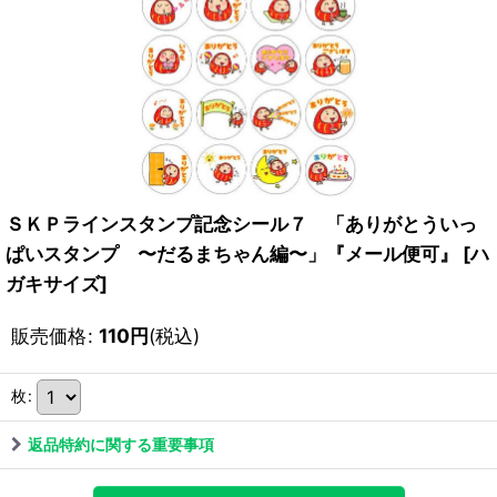
ＳＫＰラインスタンプ記念シール７ 「ありがとういっ
ぱいスタンプ 〜だるまちゃん編〜」『メール便可』
[
ハ
ガキサイズ
]
販売価格
:
110
円
(税込)
枚
:
返品特約に関する重要事項