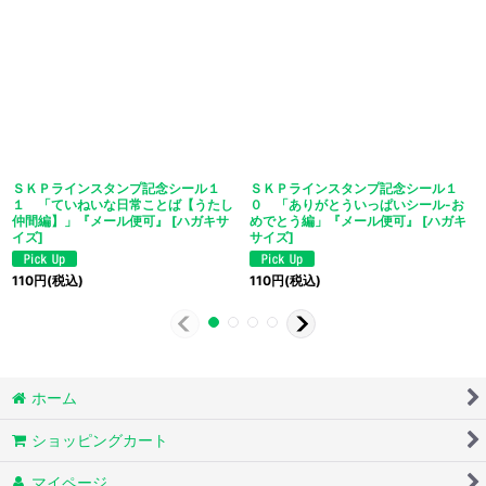
ＳＫＰラインスタンプ記念シール１
ＳＫＰラインスタンプ記念シール１
１ 「ていねいな日常ことば【うたし
０ 「ありがとういっぱいシール-お
仲間編】」『メール便可』
[
ハガキサ
めでとう編」『メール便可』
[
ハガキ
イズ
]
サイズ
]
110
円
(税込)
110
円
(税込)
ホーム
ショッピングカート
マイページ