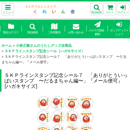
メニュー
商品検索
カート
ログイン
メルマガ登録・
ポップアップメ
商品カテゴリ
商品検索
ご利用案内
お問い合わせ
解除
ニュー
ホーム
>
小林正観さんのうたしグッズ全商品
>
ＳＫＰラインスタンプ記念シール（ハガキサイズ）
>
ＳＫＰラインスタンプ記念シール７ 「ありがとういっぱいスタンプ 〜だる
まちゃん編〜」『メール便可』
ＳＫＰラインスタンプ記念シール７ 「ありがとういっ
ぱいスタンプ 〜だるまちゃん編〜」『メール便可』
[
ハガキサイズ
]