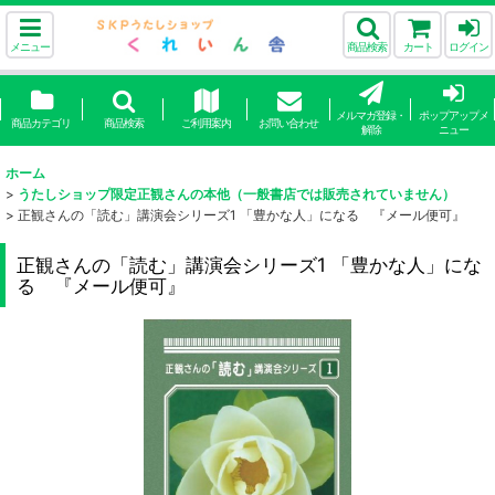
メニュー
商品検索
カート
ログイン
メルマガ登録・
ポップアップメ
商品カテゴリ
商品検索
ご利用案内
お問い合わせ
解除
ニュー
ホーム
>
うたしショップ限定正観さんの本他（一般書店では販売されていません）
>
正観さんの「読む」講演会シリーズ1 「豊かな人」になる 『メール便可』
正観さんの「読む」講演会シリーズ1 「豊かな人」にな
る 『メール便可』