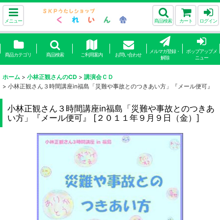
メニュー
商品検索
カート
ログイン
メルマガ登録・
ポップアップメ
商品カテゴリ
商品検索
ご利用案内
お問い合わせ
解除
ニュー
ホーム
>
小林正観さんのCD
>
講演会ＣＤ
>
小林正観さん３時間講座in福島「災難や事故とのつきあい方」『メール便可』
小林正観さん３時間講座in福島「災難や事故とのつきあ
い方」『メール便可』
[
２０１１年９月９日（金）
]