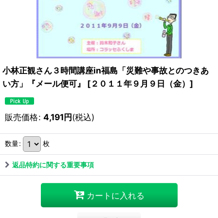
小林正観さん３時間講座in福島「災難や事故とのつきあ
い方」『メール便可』
[
２０１１年９月９日（金）
]
販売価格
:
4,191
円
(税込)
数量
:
枚
返品特約に関する重要事項
カートに入れる